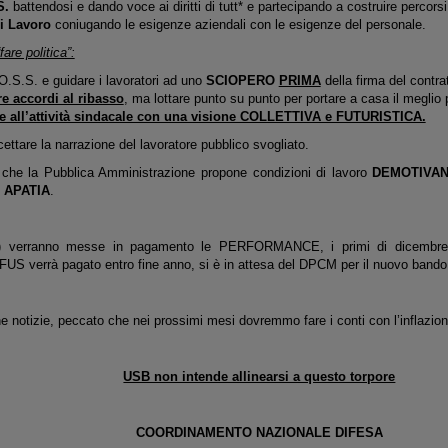
S.
battendosi e dando voce ai diritti di tutt* e partecipando a costruire perc
di Lavoro
coniugando le esigenze aziendali con le esigenze del personale.
are politica”:
O.S.S. e guidare i lavoratori ad uno
SCIOPERO
PRIMA
della firma del contra
e accordi al ribasso
, ma lottare punto su punto per portare a casa il meglio p
re all’attività sindacale con una visione COLLETTIVA e FUTURISTICA.
ccettare la narrazione del lavoratore pubblico svogliato.
 che la Pubblica Amministrazione propone condizioni di lavoro
DEMOTIVAN
e
APATIA
.
24) verranno messe in pagamento le PERFORMANCE, i primi di dicem
US verrà pagato entro fine anno, si è in attesa del DPCM per il nuovo bando 
 notizie, peccato che nei prossimi mesi dovremmo fare i conti con l’inflazion
USB non intende allinearsi a questo torpore
COORDINAMENTO NAZIONALE DIFESA