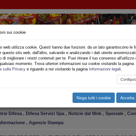
oni sui cookie
o web utilizza cookie. Questi hanno due funzioni: da un lato garantiscono le f
r questo sito web, dall'altro, salvando e analizzando i dati utente anonimizzati
IMPIEGO - MINISTERO DELLA DIFESA
di migliorare i nostri contenuti per te. Puoi ritirare il tuo consenso all'utilizzo 
qualsiasi momento. Trova ulteriori informazioni sui cookie visitando la pagina
o
Privato
Territori
Sociale
Speciali
Multimedia
Are
a sulla Privacy
e riguardo a noi visitando la pagina
Informazioni legali
.
Configur
tampa
Email
Pdf
ifesa
,
agenzie stampa
,
giornali
,
Notizie Nazionali
,
Notizie local
Nega tutti i cookie
Accetta 
re Aeronautica
,
Stato Maggiore Esercito
,
Stato Maggiore Marin
trie Difesa
,
Difesa Servizi Spa
,
Notizie dal Web
,
Speciale
,
Con
informazione
,
Agenzie Stampa