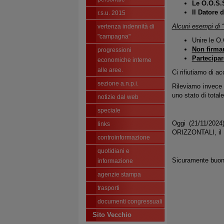
Le O.O.S.
Il Datore 
r.s.u. 2015
Alcuni esempi di “f
vertenza indennità di
"campagna"
Unire le O.
Non firmar
progressioni
Partecipa
economiche interne
alle aree.
Ci rifiutiamo di a
sezione a.n.p.i.
Rileviamo invece
uno stato di total
notizie dal web
speciale
Oggi (21/11/20
links
ORIZZONTALI, il F
controinformazione
quotidiani e
Sicuramente buone
informazione
agenzie stampa
trasporti
documenti congressuali
Sito Vecchio