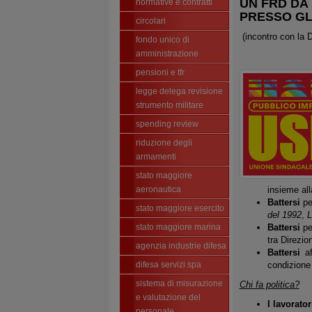
UN FRD DA 
normative e contratti
PRESSO GLI
circolari
(incontro con la
fondo unico di
amministrazione
pensioni e tfr
legge delega revisione
strumento militare
spending review
riduzione degli
armamenti
stato maggiore
aeronautica
insieme all
Battersi
pe
stato maggiore esercito
del 1992
,
L
stato maggiore marina
Battersi
pe
tra Direzio
agenzia industrie difesa
Battersi
af
difesa servizi spa
condizion
sistema di misurazione
Chi fa politica?
e valutazione del
I lavorator
personale