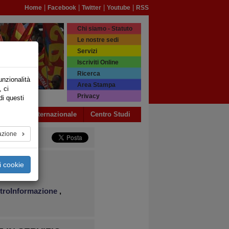
|
|
|
|
Home
Facebook
Twitter
Youtube
RSS
Chi siamo - Statuto
Le nostre sedi
Servizi
Iscriviti Online
Ricerca
unzionalità
Area Stampa
, ci
Privacy
di questi
a USB
Internazionale
Centro Studi
azione
i
,
i cookie
a
,
troInformazione
,