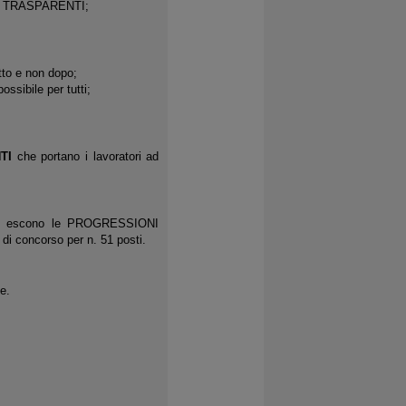
orsi TRASPARENTI;
tto e non dopo;
ossibile per tutti;
TI
che portano i lavoratori ad
bre escono le PROGRESSIONI
di concorso per n. 51 posti.
e.