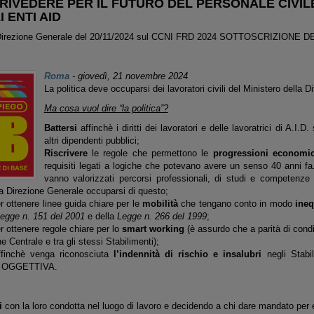
RIVEDERE PER IL FUTURO DEL PERSONALE CIVILE
 ENTI AID
 Direzione Generale del 20/11/2024 sul CCNI FRD 2024 SOTTOSCRIZIONE D
Roma
-
giovedì, 21 novembre 2024
La politica deve occuparsi dei lavoratori civili del Ministero della Di
Ma cosa vuol dire “la politica”?
Battersi
affinchè i diritti dei lavoratori e delle lavoratrici di A.I.D
altri dipendenti pubblici;
Riscrivere
le regole che permettono le
progressioni economi
requisiti legati a logiche che potevano avere un senso 40 anni fa
vanno valorizzati percorsi professionali, di studi e competenz
a Direzione Generale occuparsi di questo;
r ottenere linee guida chiare per le
mobilità
che tengano conto in modo
ineq
egge n. 151 del 2001
e della
Legge n. 266 del 1999
;
r ottenere regole chiare per lo
smart working
(è assurdo che a parità di condiz
ne Centrale e tra gli stessi Stabilimenti);
finchè venga riconosciuta
l’indennità di rischio e insalubri
negli Stabi
e OGGETTIVA.
i
con la loro condotta nel luogo di lavoro e decidendo a chi dare mandato per 