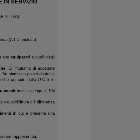
 IN SERVIZIO
EFINITIVA)
fesa (A.I.D. inclusa).
. siano
equiparati
a quelli degli
che
. Ci rifiutiamo di accettare
. Se siamo un polo industriale
e ed è compito delle O.O.S.S.
uivocabile
della
Legge n. 104
ioni, addirittura c’è differenza
limenti in cui è presente una
essere rappresentati;