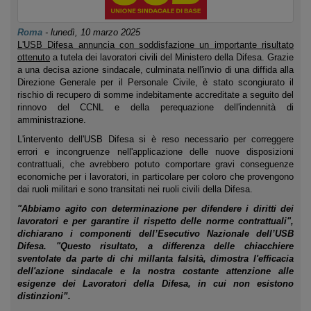
Roma
-
lunedì, 10 marzo 2025
L'USB Difesa annuncia con soddisfazione un importante risultato
ottenuto
a tutela dei lavoratori civili del Ministero della Difesa. Grazie
a una decisa azione sindacale, culminata nell'invio di una diffida alla
Direzione Generale per il Personale Civile, è stato scongiurato il
rischio di recupero di somme indebitamente accreditate a seguito del
rinnovo del CCNL e della perequazione dell'indennità di
amministrazione.
L'intervento dell'USB Difesa si è reso necessario per correggere
errori e incongruenze nell'applicazione delle nuove disposizioni
contrattuali, che avrebbero potuto comportare gravi conseguenze
economiche per i lavoratori, in particolare per coloro che provengono
dai ruoli militari e sono transitati nei ruoli civili della Difesa.
"Abbiamo agito con determinazione per difendere i diritti dei
lavoratori e per garantire il rispetto delle norme contrattuali",
dichiarano i componenti dell’Esecutivo Nazionale dell’USB
Difesa. "Questo risultato, a differenza delle chiacchiere
sventolate da parte di chi millanta falsità, dimostra l'efficacia
dell'azione sindacale e la nostra costante attenzione alle
esigenze dei Lavoratori della Difesa, in cui non esistono
distinzioni”.