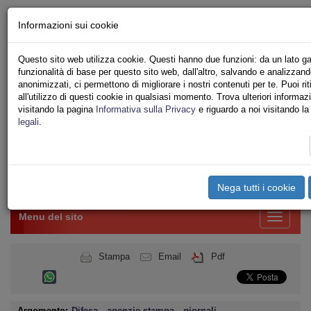
Chi siamo - Statuto
Informazioni sui cookie
Le nostre sedi
Servizi
Questo sito web utilizza cookie. Questi hanno due funzioni: da un lato ga
Iscriviti Online
funzionalità di base per questo sito web, dall'altro, salvando e analizzand
Ricerca
anonimizzati, ci permettono di migliorare i nostri contenuti per te. Puoi rit
Area Stampa
all'utilizzo di questi cookie in qualsiasi momento. Trova ulteriori informaz
visitando la pagina
Informativa sulla Privacy
e riguardo a noi visitando l
Privacy
legali
.
PUBBLICO IMPIEGO
MINISTERO DELLA DIFESA
Toggle
Nega tutti i cookie
navigation
Menu del sito
Toggle
navigati
Stampa
Email
Pdf
Argomento:
Difesa
,
agenzie stampa
,
giornali
,